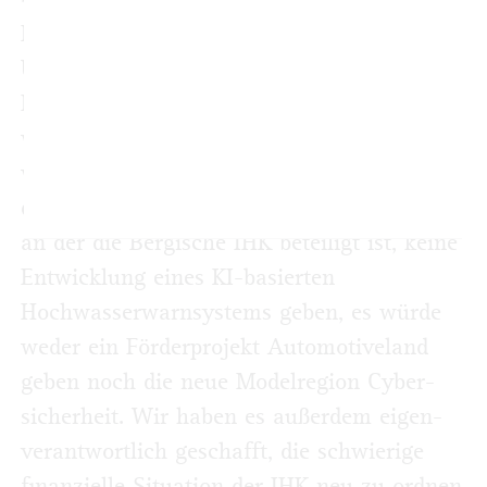
Da gibt es vieles! Die besondere
Unterstützung und die pragmatischen
Lösungen der IHK in der Corona-Phase
waren wichtig und hilfreich. Außerdem
würde es ohne die politische Unterstützung
der IHK und der Bergischen Gesellschaft,
an der die Bergische IHK beteiligt ist, keine
Entwicklung eines KI-basierten
Hochwasserwarnsystems geben, es würde
weder ein Förderprojekt Auto­motiveland
geben noch die neue Modelregion Cyber­
sicherheit. Wir haben es außerdem eigen­
verantwortlich geschafft, die schwierige
finanzielle Situation der IHK neu zu ordnen