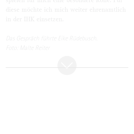
spielen für mich eine besondere Rolle. Für
diese möchte ich mich weiter ehrenamtlich
in der IHK einsetzen.
Das Gespräch führte Eike Rüdebusch.
Foto: Malte Reiter
BEKANNTMACHUNGEN
Gebühren bei Überstellungen
Änderung des Gebührentarifs: