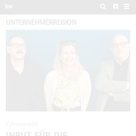
bw
UNTERNEHMERREGION
Cybersecurity
INPUT FÜR DIE