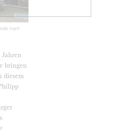
ände noch
r Jahren
e bringen
n diesem
Philipp
urger
s
g