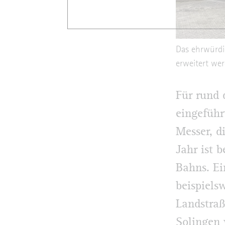
Das ehrwürdi
erweitert wer
Für rund 
eingeführ
Messer, d
Jahr ist 
Bahns. Ei
beispiels
Landstraß
Solingen