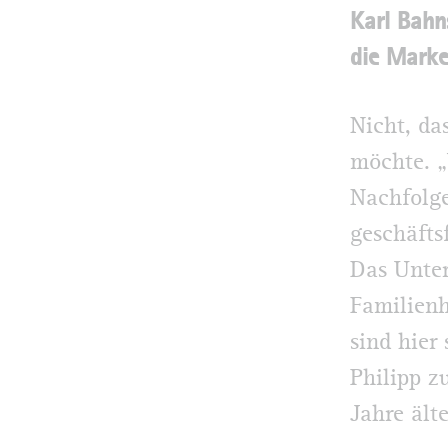
Karl Bahn
die Marke
Nicht, da
möchte. „
Nachfolge
geschäfts
Das Unter
Familienh
sind hier
Philipp z
Jahre ält