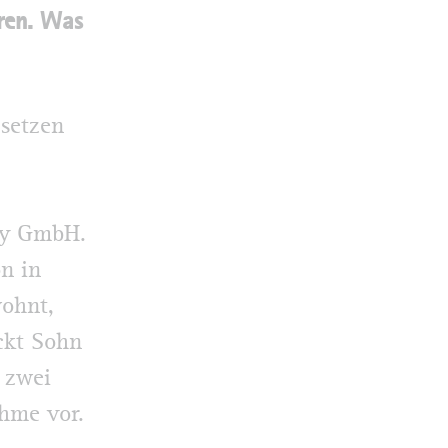
hren. Was
 setzen
ery GmbH.
n in
wohnt,
ckt Sohn
r zwei
ahme vor.