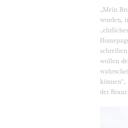
„Mein Bru
worden, i
„ehrliche
Homepage,
schreiben
wollen de
wahrschei
können“, 
der Branc