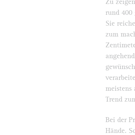
Zu zeigen
rund 400 
Sie reich
zum mache
Zentimete
angehend
gewünscht
verarbeit
meistens 
Trend zum
Bei der P
Hände. Sc