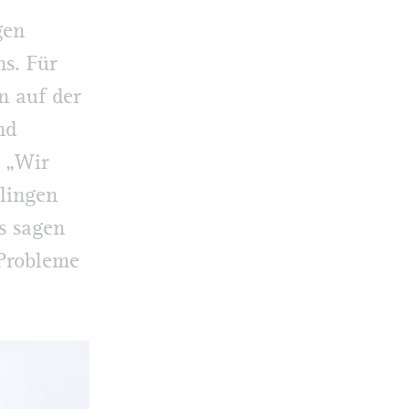
gen
ns. Für
n auf der
nd
. „Wir
lingen
s sagen
 Probleme