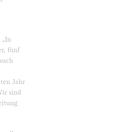
 „In
r, fünf
 auch
zten Jahr
Wir sind
eitung