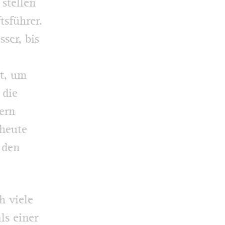
 stellen
tsführer.
ser, bis
t, um
 die
ern
 heute
 den
h viele
ls einer