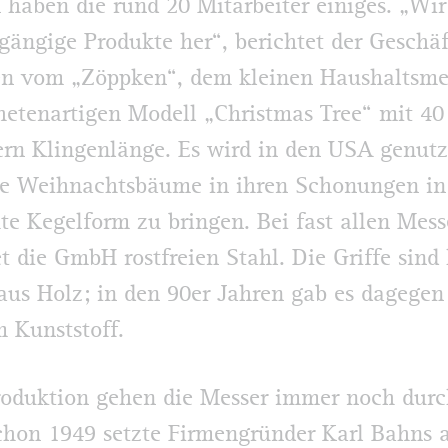
 haben die rund 20 Mitarbeiter einiges. „Wir
gängige Produkte her“, berichtet der Geschäf
en vom „Zöppken“, dem kleinen Haushaltsmes
tenartigen Modell „Christmas Tree“ mit 40
rn Klingenlänge. Es wird in den USA genutz
e Weihnachtsbäume in ihren Schonungen in
e Kegelform zu bringen. Bei fast allen Mess
et die GmbH rostfreien Stahl. Die Griffe sind
aus Holz; in den 90er Jahren gab es dagegen
 Kunststoff.
roduktion gehen die Messer immer noch durc
hon 1949 setzte Firmengründer Karl Bahns a