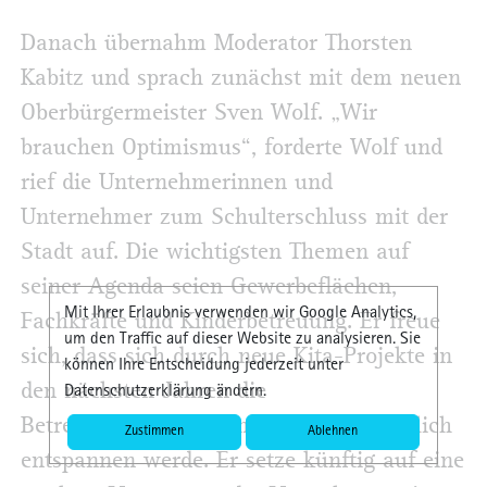
Danach übernahm Moderator Thorsten
Kabitz und sprach zunächst mit dem neuen
Oberbürgermeister Sven Wolf. „Wir
brauchen Optimismus“, forderte Wolf und
rief die Unternehmerinnen und
Unternehmer zum Schulterschluss mit der
Stadt auf. Die wichtigsten Themen auf
seiner Agenda seien Gewerbeflächen,
Mit Ihrer Erlaubnis verwenden wir Google Analytics,
Fachkräfte und Kinderbetreuung. Er freue
um den Traffic auf dieser Website zu analysieren. Sie
sich, dass sich durch neue Kita-Projekte in
können Ihre Entscheidung jederzeit unter
den nächsten Jahren die
Datenschutzerklärung ändern.
Betreuungssituation in Remscheid deutlich
Zustimmen
Ablehnen
entspannen werde. Er setze künftig auf eine