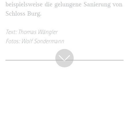
beispielsweise die gelungene Sanierung von
Schloss Burg.
Text: Thomas Wängler
Fotos: Wolf Sondermann
BEKANNTMACHUNGEN
Wirtschaftssatzungder Bergischen
Industrie- und Handelskammer
Wuppertal-Solingen-Remscheid für das
Geschäftsjahr 2026