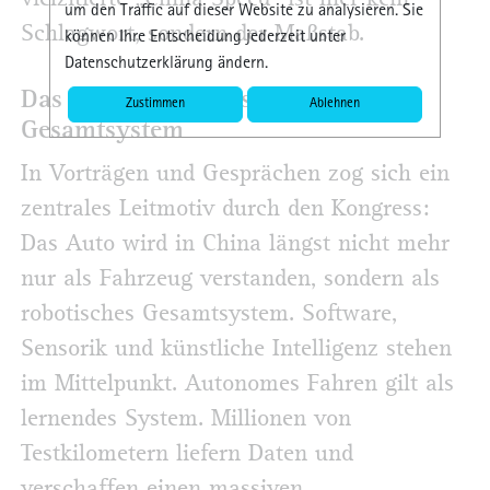
um den Traffic auf dieser Website zu analysieren. Sie
Schlagwort, sondern der Maßstab.
können Ihre Entscheidung jederzeit unter
Datenschutzerklärung ändern.
Das Auto als robotisches
Zustimmen
Ablehnen
Gesamtsystem
In Vorträgen und Gesprächen zog sich ein
zentrales Leitmotiv durch den Kongress:
Das Auto wird in China längst nicht mehr
nur als Fahrzeug verstanden, sondern als
robotisches Gesamtsystem. Software,
Sensorik und künstliche Intelligenz stehen
im Mittelpunkt. Autonomes Fahren gilt als
lernendes System. Millionen von
Testkilometern liefern Daten und
verschaffen einen massiven