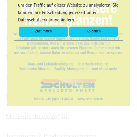
um den Traffic auf dieser Website zu analysieren. Sie
können Ihre Entscheidung jederzeit unter
Außenhandelsmanagement,
Datenschutzerklärung ändern.
Zustimmen
Ablehnen
Fachkraft für Veranstaltungstechnik,
Kraftfahrzeugmechatroniker/in,
Mechatroniker/in,
Mediengestalter/in,
Medientechnologe/-in,
Technische/r Produktdesigner/in,